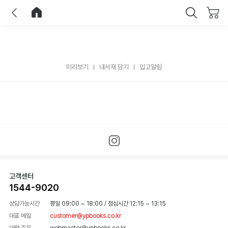
이전
홈으로 이동
닫기
미리보기
내서재 담기
입고알림
고객센터
1544-9020
상담가능시간
평일 09:00 ~ 18:00
/
점심시간 12:15 ~ 13:15
대표 메일
customer@ypbooks.co.kr
대량 주문
webmaster@ypbooks.co.kr