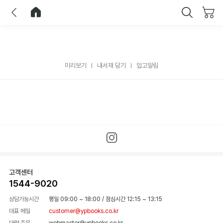
이전
홈으로 이동
닫기
미리보기
내서재 담기
입고알림
고객센터
1544-9020
상담가능시간
평일 09:00 ~ 18:00
/
점심시간 12:15 ~ 13:15
대표 메일
customer@ypbooks.co.kr
대량 주문
webmaster@ypbooks.co.kr