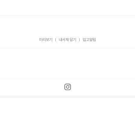
미리보기
내서재 담기
입고알림