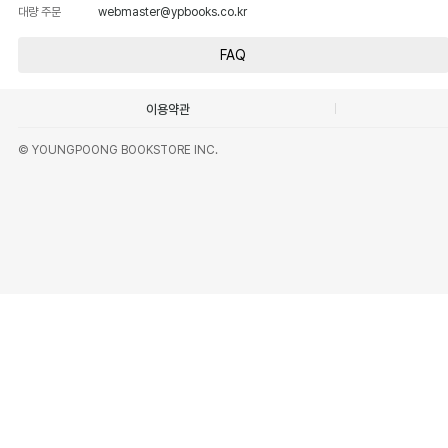
대량 주문
webmaster@ypbooks.co.kr
FAQ
이용약관
© YOUNGPOONG BOOKSTORE INC.