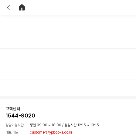
이전
홈으로 이동
고객센터
1544-9020
상담가능시간
평일 09:00 ~ 18:00
/
점심시간 12:15 ~ 13:15
대표 메일
customer@ypbooks.co.kr