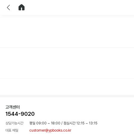
이전
홈으로 이동
고객센터
1544-9020
상담가능시간
평일 09:00 ~ 18:00
/
점심시간 12:15 ~ 13:15
대표 메일
customer@ypbooks.co.kr