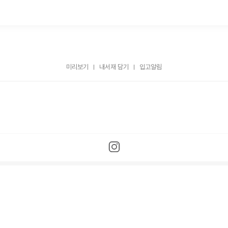
미리보기
내서재 담기
입고알림