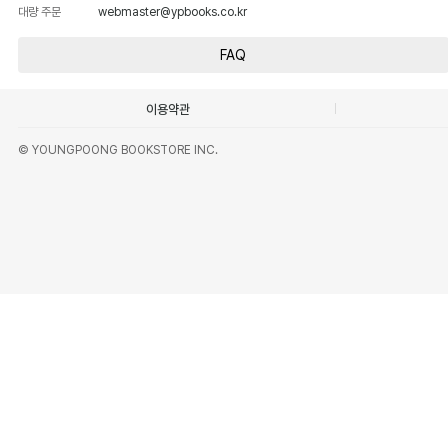
대량 주문
webmaster@ypbooks.co.kr
FAQ
이용약관
© YOUNGPOONG BOOKSTORE INC.