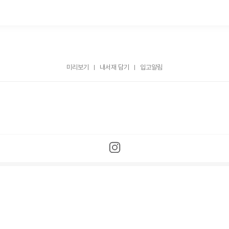
미리보기
내서재 담기
입고알림