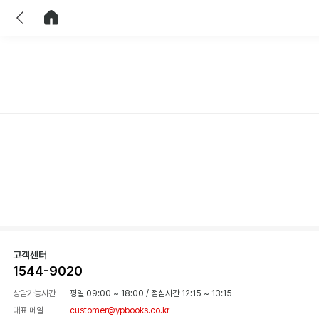
이전
홈으로 이동
고객센터
1544-9020
상담가능시간
평일 09:00 ~ 18:00
/
점심시간 12:15 ~ 13:15
대표 메일
customer@ypbooks.co.kr