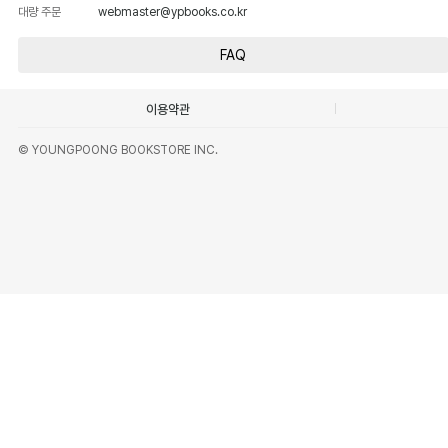
대량 주문
webmaster@ypbooks.co.kr
FAQ
이용약관
© YOUNGPOONG BOOKSTORE INC.