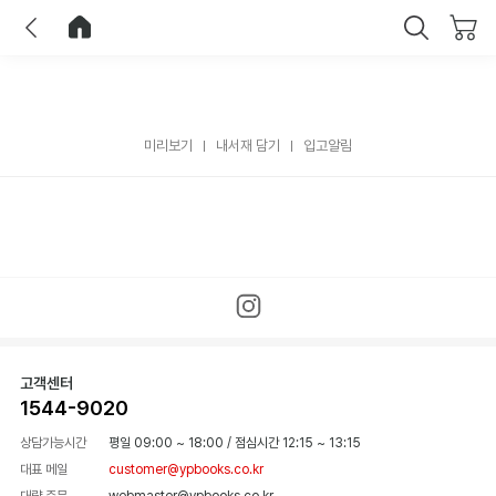
이전
홈으로 이동
닫기
미리보기
내서재 담기
입고알림
고객센터
1544-9020
상담가능시간
평일 09:00 ~ 18:00
/
점심시간 12:15 ~ 13:15
대표 메일
customer@ypbooks.co.kr
대량 주문
webmaster@ypbooks.co.kr