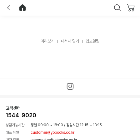
이전
홈으로 이동
닫기
미리보기
내서재 담기
입고알림
고객센터
1544-9020
상담가능시간
평일 09:00 ~ 18:00
/
점심시간 12:15 ~ 13:15
대표 메일
customer@ypbooks.co.kr
대량 주문
webmaster@ypbooks.co.kr