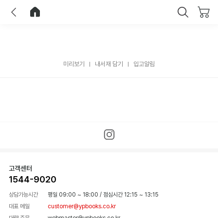
이전
홈으로 이동
닫기
미리보기
내서재 담기
입고알림
고객센터
1544-9020
상담가능시간
평일 09:00 ~ 18:00
/
점심시간 12:15 ~ 13:15
대표 메일
customer@ypbooks.co.kr
대량 주문
webmaster@ypbooks.co.kr