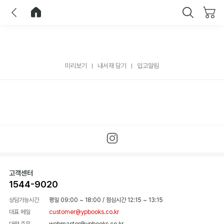
이전
홈으로 이동
닫기
미리보기
내서재 담기
입고알림
고객센터
1544-9020
상담가능시간
평일 09:00 ~ 18:00
/
점심시간 12:15 ~ 13:15
대표 메일
customer@ypbooks.co.kr
대량 주문
webmaster@ypbooks.co.kr