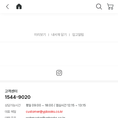
이전
홈으로 이동
닫기
미리보기
내서재 담기
입고알림
고객센터
1544-9020
상담가능시간
평일 09:00 ~ 18:00
/
점심시간 12:15 ~ 13:15
대표 메일
customer@ypbooks.co.kr
대량 주문
webmaster@ypbooks.co.kr