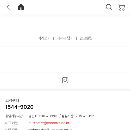
이전
홈으로 이동
닫기
미리보기
내서재 담기
입고알림
고객센터
1544-9020
상담가능시간
평일 09:00 ~ 18:00
/
점심시간 12:15 ~ 13:15
대표 메일
customer@ypbooks.co.kr
대량 주문
webmaster@ypbooks.co.kr