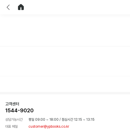
이전
홈으로 이동
고객센터
1544-9020
상담가능시간
평일 09:00 ~ 18:00
/
점심시간 12:15 ~ 13:15
대표 메일
customer@ypbooks.co.kr