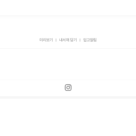
미리보기
내서재 담기
입고알림