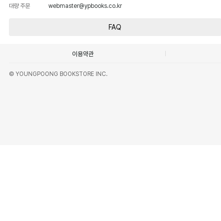
대량 주문
webmaster@ypbooks.co.kr
FAQ
이용약관
© YOUNGPOONG BOOKSTORE INC.