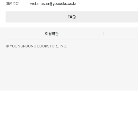
대량 주문
webmaster@ypbooks.co.kr
FAQ
이용약관
© YOUNGPOONG BOOKSTORE INC.