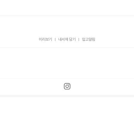
미리보기
내서재 담기
입고알림