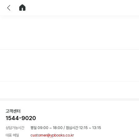
이전
홈으로 이동
고객센터
1544-9020
상담가능시간
평일 09:00 ~ 18:00
/
점심시간 12:15 ~ 13:15
대표 메일
customer@ypbooks.co.kr