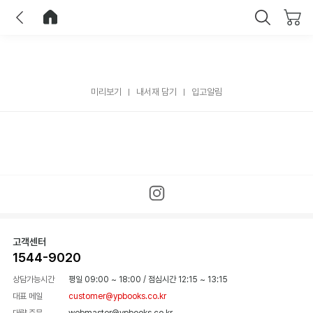
이전
홈으로 이동
닫기
미리보기
내서재 담기
입고알림
고객센터
1544-9020
상담가능시간
평일 09:00 ~ 18:00
/
점심시간 12:15 ~ 13:15
대표 메일
customer@ypbooks.co.kr
대량 주문
webmaster@ypbooks.co.kr