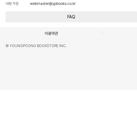
대량 주문
webmaster@ypbooks.co.kr
FAQ
이용약관
© YOUNGPOONG BOOKSTORE INC.