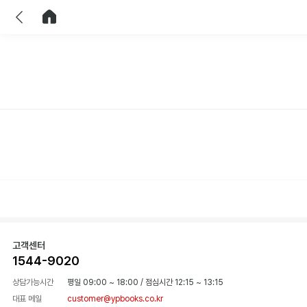
이전
홈으로 이동
고객센터
1544-9020
상담가능시간
평일 09:00 ~ 18:00
/
점심시간 12:15 ~ 13:15
대표 메일
customer@ypbooks.co.kr