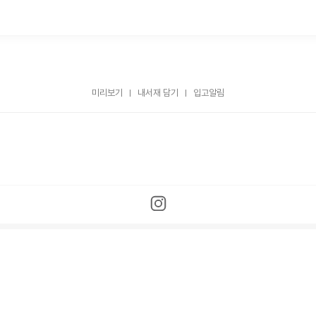
미리보기
내서재 담기
입고알림