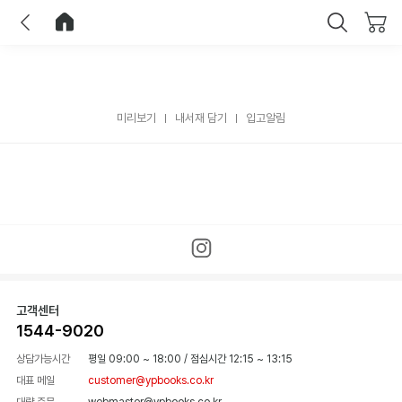
이전
홈으로 이동
닫기
미리보기
내서재 담기
입고알림
고객센터
1544-9020
상담가능시간
평일 09:00 ~ 18:00
/
점심시간 12:15 ~ 13:15
대표 메일
customer@ypbooks.co.kr
대량 주문
webmaster@ypbooks.co.kr