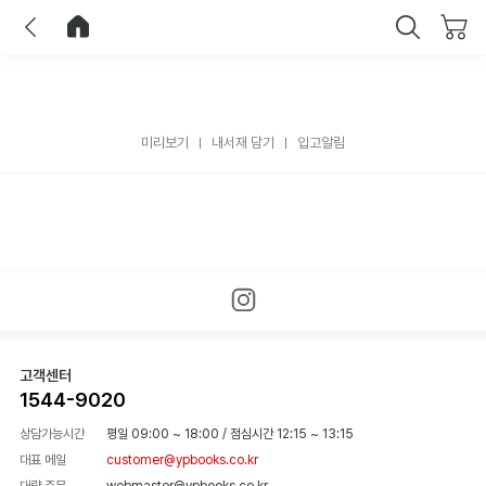
이전
홈으로 이동
닫기
미리보기
내서재 담기
입고알림
고객센터
1544-9020
상담가능시간
평일 09:00 ~ 18:00
/
점심시간 12:15 ~ 13:15
대표 메일
customer@ypbooks.co.kr
대량 주문
webmaster@ypbooks.co.kr