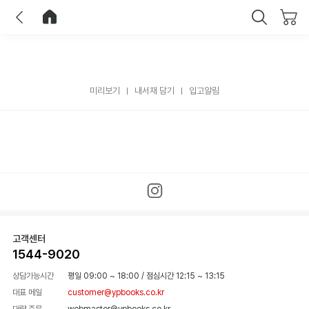
이전
홈으로 이동
닫기
미리보기
내서재 담기
입고알림
고객센터
1544-9020
상담가능시간
평일 09:00 ~ 18:00
/
점심시간 12:15 ~ 13:15
대표 메일
customer@ypbooks.co.kr
대량 주문
webmaster@ypbooks.co.kr