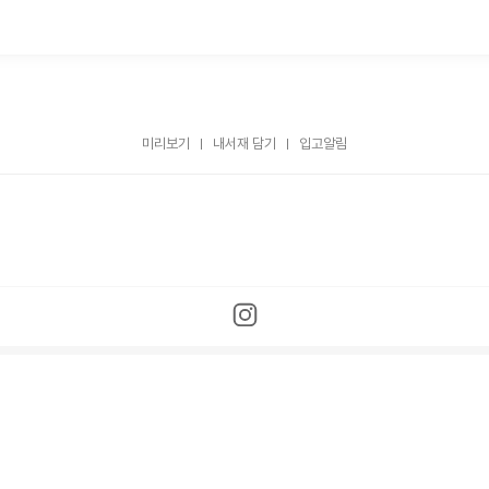
미리보기
내서재 담기
입고알림