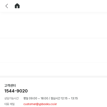
이전
홈으로 이동
고객센터
1544-9020
상담가능시간
평일 09:00 ~ 18:00
/
점심시간 12:15 ~ 13:15
대표 메일
customer@ypbooks.co.kr