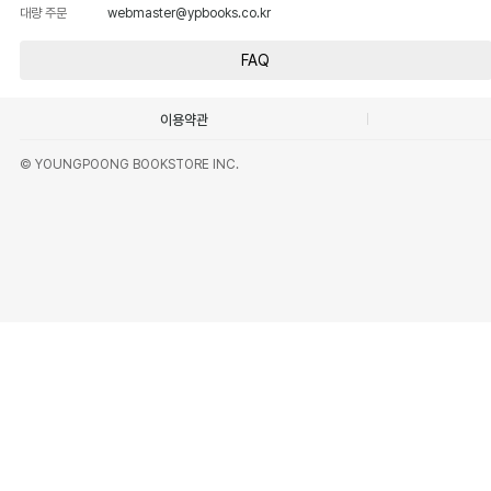
대량 주문
webmaster@ypbooks.co.kr
FAQ
이용약관
© YOUNGPOONG BOOKSTORE INC.