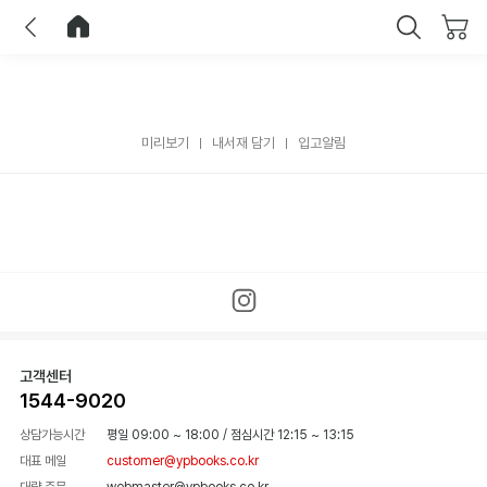
이전
홈으로 이동
닫기
미리보기
내서재 담기
입고알림
고객센터
1544-9020
상담가능시간
평일 09:00 ~ 18:00
/
점심시간 12:15 ~ 13:15
대표 메일
customer@ypbooks.co.kr
대량 주문
webmaster@ypbooks.co.kr