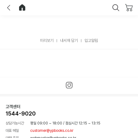
이전
홈으로 이동
닫기
미리보기
내서재 담기
입고알림
고객센터
1544-9020
상담가능시간
평일 09:00 ~ 18:00
/
점심시간 12:15 ~ 13:15
대표 메일
customer@ypbooks.co.kr
대량 주문
webmaster@ypbooks.co.kr