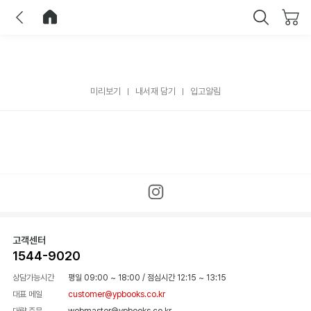
이전
홈으로 이동
닫기
미리보기
내서재 담기
입고알림
고객센터
1544-9020
상담가능시간
평일 09:00 ~ 18:00
/
점심시간 12:15 ~ 13:15
대표 메일
customer@ypbooks.co.kr
대량 주문
webmaster@ypbooks.co.kr