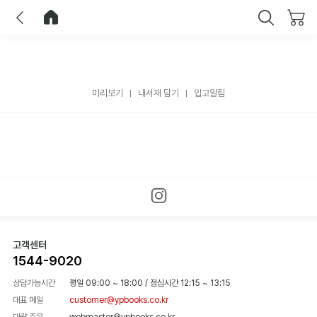
이전
홈으로 이동
닫기
미리보기
내서재 담기
입고알림
고객센터
1544-9020
상담가능시간
평일 09:00 ~ 18:00
/
점심시간 12:15 ~ 13:15
대표 메일
customer@ypbooks.co.kr
대량 주문
webmaster@ypbooks.co.kr