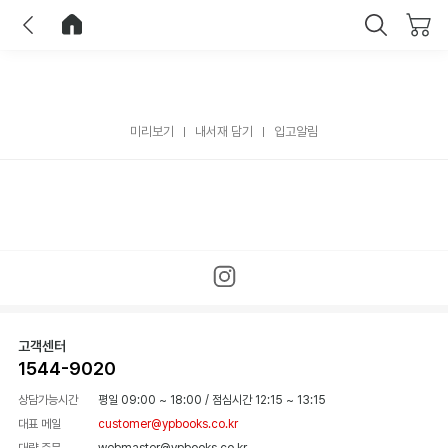
이전
홈으로 이동
닫기
미리보기
내서재 담기
입고알림
고객센터
1544-9020
상담가능시간
평일 09:00 ~ 18:00
/
점심시간 12:15 ~ 13:15
대표 메일
customer@ypbooks.co.kr
대량 주문
webmaster@ypbooks.co.kr