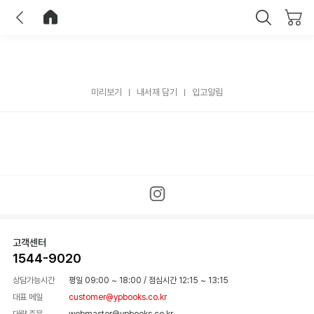
이전
홈으로 이동
닫기
미리보기
내서재 담기
입고알림
고객센터
1544-9020
상담가능시간
평일 09:00 ~ 18:00
/
점심시간 12:15 ~ 13:15
대표 메일
customer@ypbooks.co.kr
대량 주문
webmaster@ypbooks.co.kr