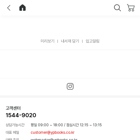
이전
홈으로 이동
닫기
미리보기
내서재 담기
입고알림
고객센터
1544-9020
상담가능시간
평일 09:00 ~ 18:00
/
점심시간 12:15 ~ 13:15
대표 메일
customer@ypbooks.co.kr
대량 주문
webmaster@ypbooks.co.kr