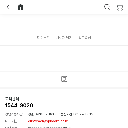
이전
홈으로 이동
닫기
미리보기
내서재 담기
입고알림
고객센터
1544-9020
상담가능시간
평일 09:00 ~ 18:00
/
점심시간 12:15 ~ 13:15
대표 메일
customer@ypbooks.co.kr
대량 주문
webmaster@ypbooks.co.kr