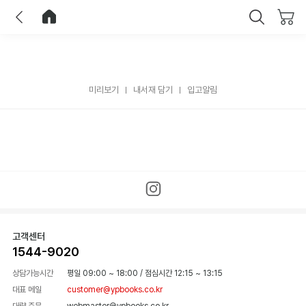
이전
홈으로 이동
닫기
미리보기
내서재 담기
입고알림
고객센터
1544-9020
상담가능시간
평일 09:00 ~ 18:00
/
점심시간 12:15 ~ 13:15
대표 메일
customer@ypbooks.co.kr
대량 주문
webmaster@ypbooks.co.kr