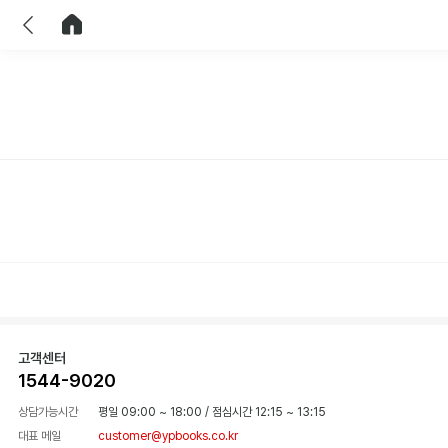
이전
홈으로 이동
고객센터
1544-9020
상담가능시간
평일 09:00 ~ 18:00
/
점심시간 12:15 ~ 13:15
대표 메일
customer@ypbooks.co.kr