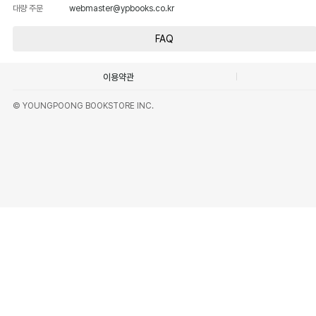
대량 주문
webmaster@ypbooks.co.kr
FAQ
이용약관
© YOUNGPOONG BOOKSTORE INC.