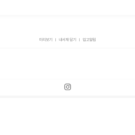
미리보기
내서재 담기
입고알림