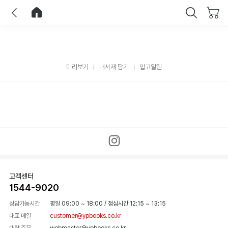
이전
홈으로 이동
닫기
미리보기
내서재 담기
입고알림
고객센터
1544-9020
상담가능시간
평일 09:00 ~ 18:00
/
점심시간 12:15 ~ 13:15
대표 메일
customer@ypbooks.co.kr
대량 주문
webmaster@ypbooks.co.kr