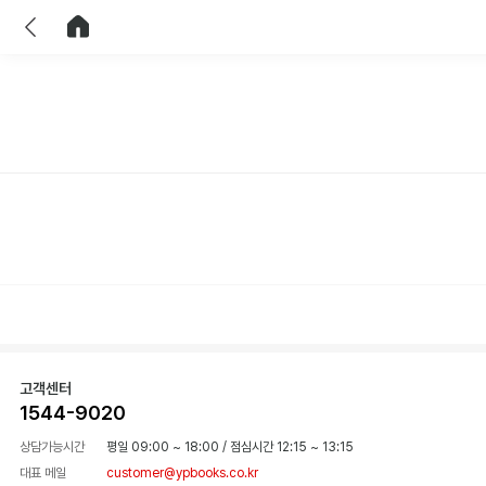
이전
홈으로 이동
고객센터
1544-9020
상담가능시간
평일 09:00 ~ 18:00
/
점심시간 12:15 ~ 13:15
대표 메일
customer@ypbooks.co.kr