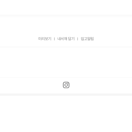
미리보기
내서재 담기
입고알림