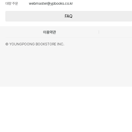
대량 주문
webmaster@ypbooks.co.kr
FAQ
이용약관
© YOUNGPOONG BOOKSTORE INC.