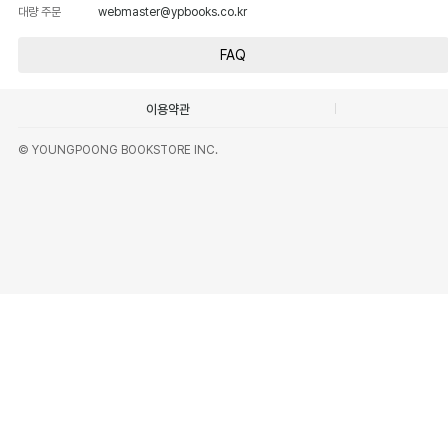
대량 주문
webmaster@ypbooks.co.kr
FAQ
이용약관
© YOUNGPOONG BOOKSTORE INC.