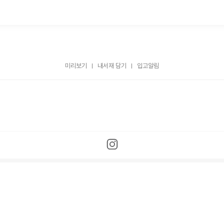
미리보기
내서재 담기
입고알림