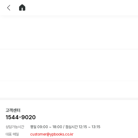
이전
홈으로 이동
고객센터
1544-9020
상담가능시간
평일 09:00 ~ 18:00
/
점심시간 12:15 ~ 13:15
대표 메일
customer@ypbooks.co.kr