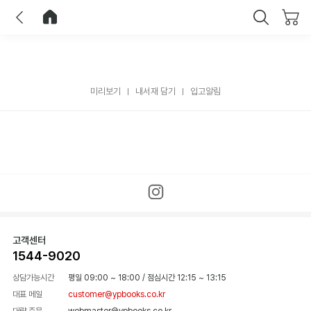
이전
홈으로 이동
닫기
미리보기
내서재 담기
입고알림
고객센터
1544-9020
상담가능시간
평일 09:00 ~ 18:00
/
점심시간 12:15 ~ 13:15
대표 메일
customer@ypbooks.co.kr
대량 주문
webmaster@ypbooks.co.kr