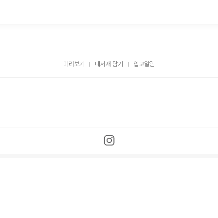
미리보기
내서재 담기
입고알림