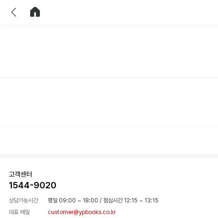
이전
홈으로 이동
고객센터
1544-9020
상담가능시간
평일 09:00 ~ 18:00
/
점심시간 12:15 ~ 13:15
대표 메일
customer@ypbooks.co.kr