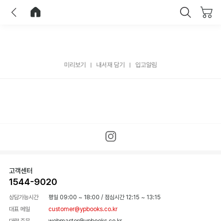
이전
홈으로 이동
닫기
미리보기
내서재 담기
입고알림
고객센터
1544-9020
상담가능시간
평일 09:00 ~ 18:00
/
점심시간 12:15 ~ 13:15
대표 메일
customer@ypbooks.co.kr
대량 주문
webmaster@ypbooks.co.kr