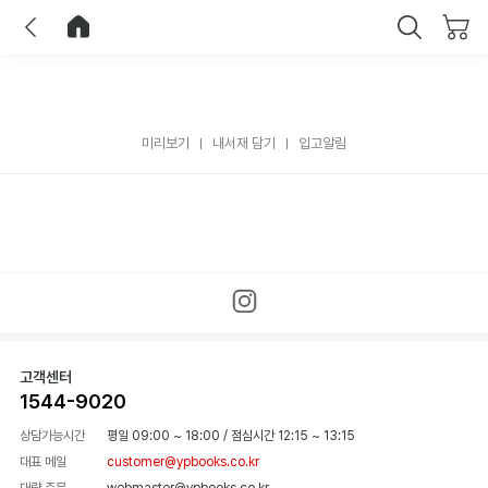
이전
홈으로 이동
닫기
미리보기
내서재 담기
입고알림
고객센터
1544-9020
상담가능시간
평일 09:00 ~ 18:00
/
점심시간 12:15 ~ 13:15
대표 메일
customer@ypbooks.co.kr
대량 주문
webmaster@ypbooks.co.kr