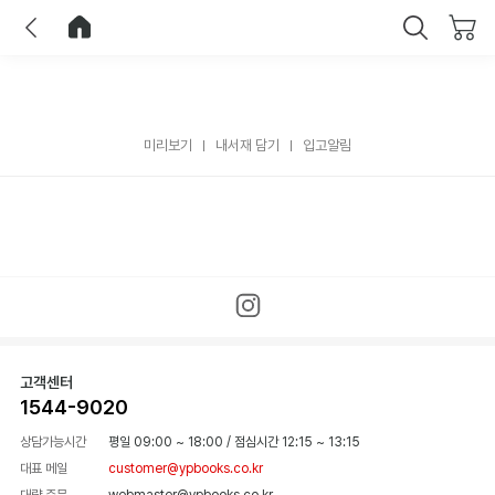
이전
홈으로 이동
닫기
미리보기
내서재 담기
입고알림
고객센터
1544-9020
상담가능시간
평일 09:00 ~ 18:00
/
점심시간 12:15 ~ 13:15
대표 메일
customer@ypbooks.co.kr
대량 주문
webmaster@ypbooks.co.kr