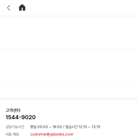
이전
홈으로 이동
고객센터
1544-9020
상담가능시간
평일 09:00 ~ 18:00
/
점심시간 12:15 ~ 13:15
대표 메일
customer@ypbooks.co.kr