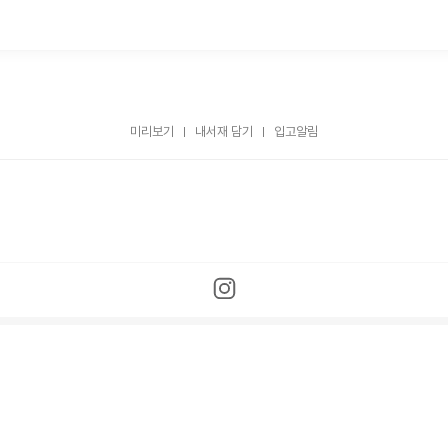
미리보기
내서재 담기
입고알림