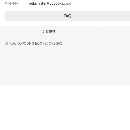
대량 주문
webmaster@ypbooks.co.kr
FAQ
이용약관
© YOUNGPOONG BOOKSTORE INC.