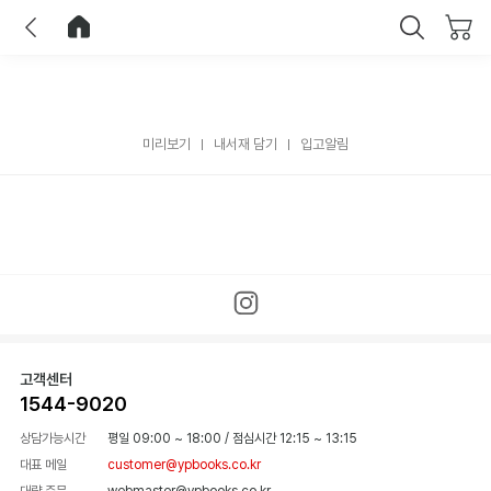
이전
홈으로 이동
닫기
미리보기
내서재 담기
입고알림
고객센터
1544-9020
상담가능시간
평일 09:00 ~ 18:00
/
점심시간 12:15 ~ 13:15
대표 메일
customer@ypbooks.co.kr
대량 주문
webmaster@ypbooks.co.kr