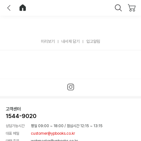
이전
홈으로 이동
닫기
미리보기
내서재 담기
입고알림
고객센터
1544-9020
상담가능시간
평일 09:00 ~ 18:00
/
점심시간 12:15 ~ 13:15
대표 메일
customer@ypbooks.co.kr
대량 주문
webmaster@ypbooks.co.kr