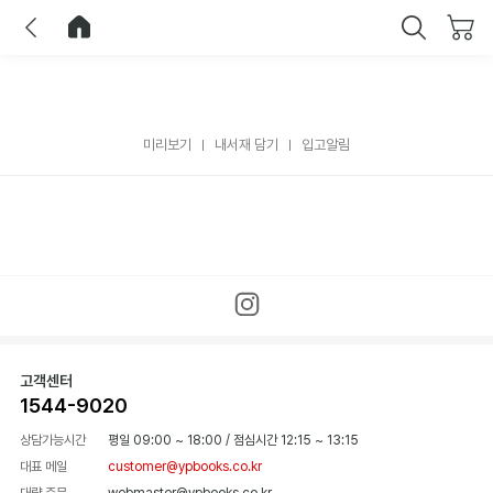
이전
홈으로 이동
닫기
미리보기
내서재 담기
입고알림
고객센터
1544-9020
상담가능시간
평일 09:00 ~ 18:00
/
점심시간 12:15 ~ 13:15
대표 메일
customer@ypbooks.co.kr
대량 주문
webmaster@ypbooks.co.kr