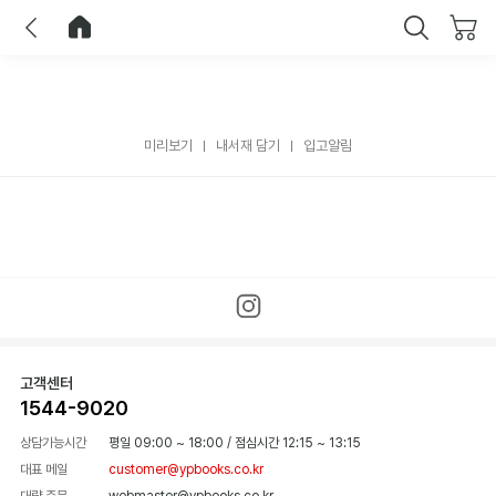
이전
홈으로 이동
닫기
미리보기
내서재 담기
입고알림
고객센터
1544-9020
상담가능시간
평일 09:00 ~ 18:00
/
점심시간 12:15 ~ 13:15
대표 메일
customer@ypbooks.co.kr
대량 주문
webmaster@ypbooks.co.kr