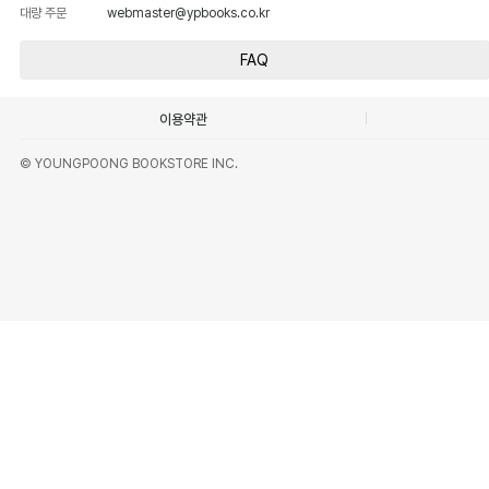
대량 주문
webmaster@ypbooks.co.kr
FAQ
이용약관
© YOUNGPOONG BOOKSTORE INC.