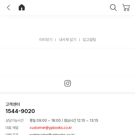
이전
홈으로 이동
닫기
미리보기
내서재 담기
입고알림
고객센터
1544-9020
상담가능시간
평일 09:00 ~ 18:00
/
점심시간 12:15 ~ 13:15
대표 메일
customer@ypbooks.co.kr
대량 주문
webmaster@ypbooks.co.kr