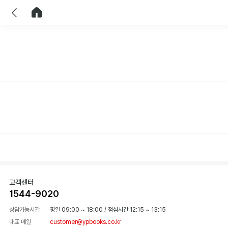
이전
홈으로 이동
고객센터
1544-9020
상담가능시간
평일 09:00 ~ 18:00
/
점심시간 12:15 ~ 13:15
대표 메일
customer@ypbooks.co.kr