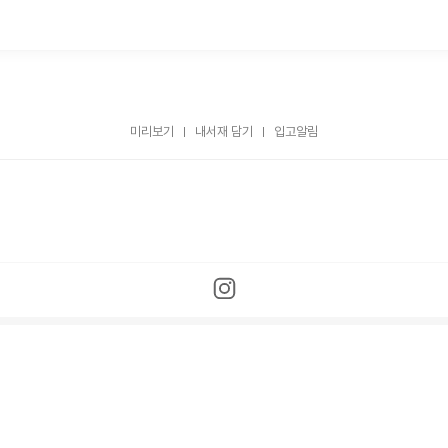
미리보기
내서재 담기
입고알림