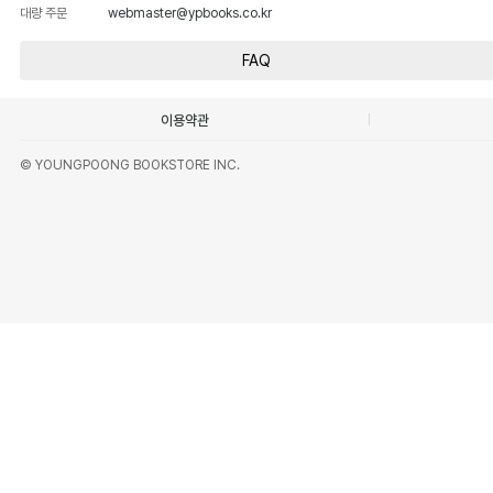
대량 주문
webmaster@ypbooks.co.kr
FAQ
이용약관
© YOUNGPOONG BOOKSTORE INC.