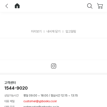
이전
홈으로 이동
닫기
미리보기
내서재 담기
입고알림
고객센터
1544-9020
상담가능시간
평일 09:00 ~ 18:00
/
점심시간 12:15 ~ 13:15
대표 메일
customer@ypbooks.co.kr
대량 주문
webmaster@ypbooks.co.kr