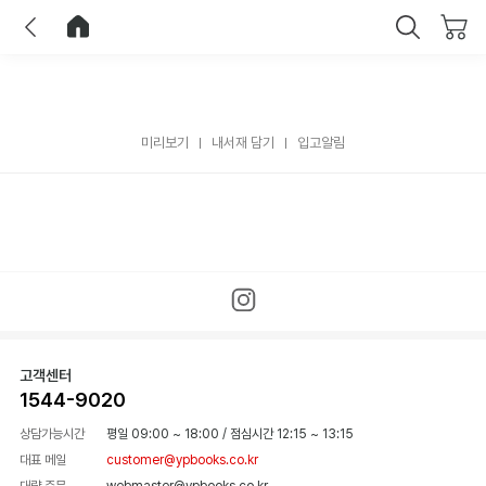
이전
홈으로 이동
닫기
미리보기
내서재 담기
입고알림
고객센터
1544-9020
상담가능시간
평일 09:00 ~ 18:00
/
점심시간 12:15 ~ 13:15
대표 메일
customer@ypbooks.co.kr
대량 주문
webmaster@ypbooks.co.kr