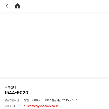
이전
홈으로 이동
고객센터
1544-9020
상담가능시간
평일 09:00 ~ 18:00
/
점심시간 12:15 ~ 13:15
대표 메일
customer@ypbooks.co.kr