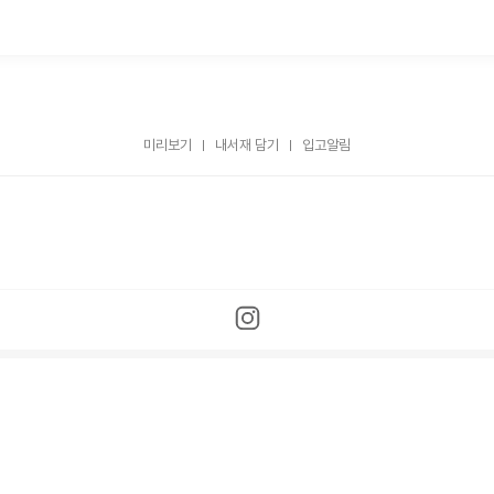
미리보기
내서재 담기
입고알림