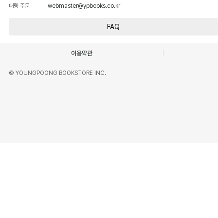
대량 주문
webmaster@ypbooks.co.kr
FAQ
이용약관
© YOUNGPOONG BOOKSTORE INC.