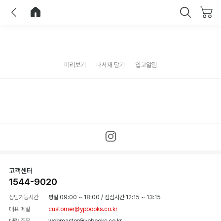
이전
홈으로 이동
닫기
미리보기
내서재 담기
입고알림
고객센터
1544-9020
상담가능시간
평일 09:00 ~ 18:00
/
점심시간 12:15 ~ 13:15
대표 메일
customer@ypbooks.co.kr
대량 주문
webmaster@ypbooks.co.kr