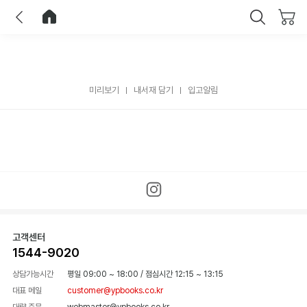
이전
홈으로 이동
닫기
미리보기
내서재 담기
입고알림
고객센터
1544-9020
상담가능시간
평일 09:00 ~ 18:00
/
점심시간 12:15 ~ 13:15
대표 메일
customer@ypbooks.co.kr
대량 주문
webmaster@ypbooks.co.kr